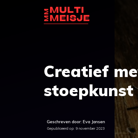
Ga
naar
de
inhoud
Creatief met
stoepkunst 
Geschreven door: Eva Jansen
Gepubliceerd op:
9 november 2023