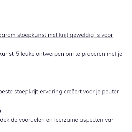
aarom stoepkunst met krijt geweldig is voor
kunst: 5 leuke ontwerpen om te proberen met je
este stoepkrijt-ervaring creëert voor je peuter
n
Ontdek de voordelen en leerzame aspecten van